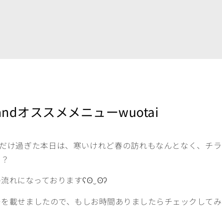
dオススメメニューwuotai
とだけ過ぎた本日は、寒いけれど春の訪れもなんとなく、チラ
？？
れになっておりますʕʘ‿ʘʔ
ーを載せましたので、もしお時間ありましたらチェックしてみ