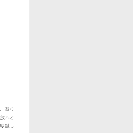
み、凝り
放へと
一度試し